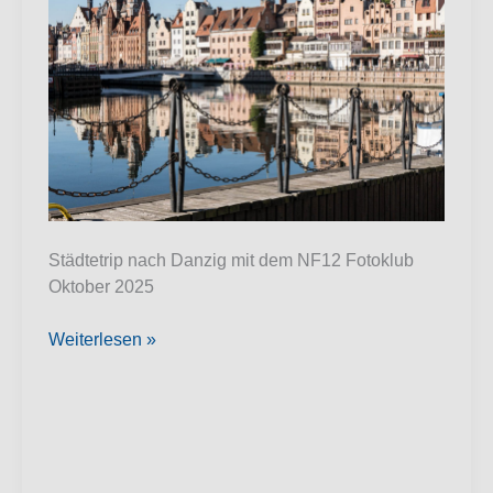
Städtetrip nach Danzig mit dem NF12 Fotoklub
Oktober 2025
Fotoklubreise
Weiterlesen »
Danzig
Oktober
2025