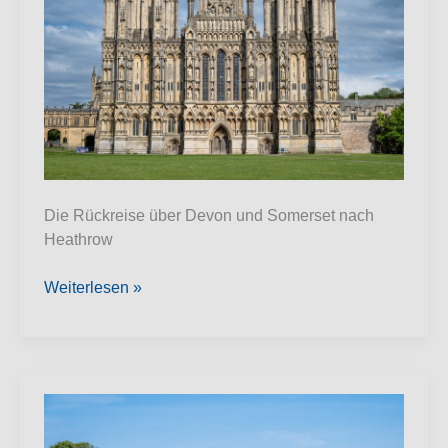
Die Rückreise über Devon und Somerset nach
Heathrow
Südwest-
Weiterlesen »
England
Teil
3