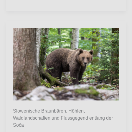
Wall
in
UK
Slowenische Braunbären, Höhlen,
Waldlandschaften und Flussgegend entlang der
Soča