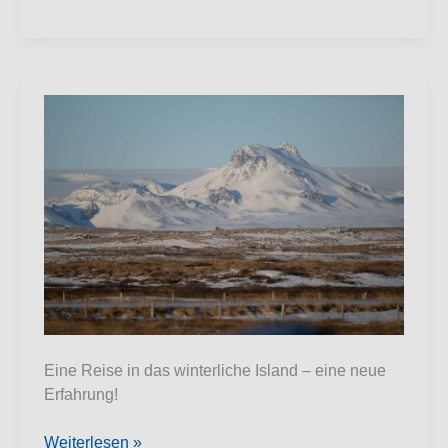
Eine Reise in das winterliche Island – eine neue
Erfahrung!
Winterreise
Weiterlesen »