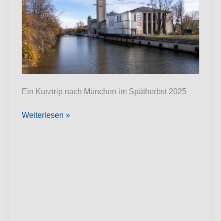
Ein Kurztrip nach München im Spätherbst 2025
München
Weiterlesen »
November
2025