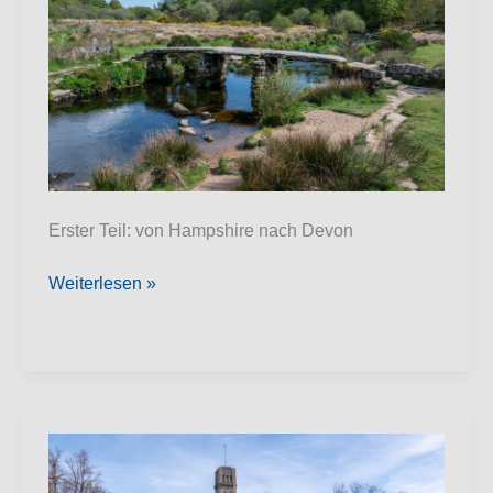
Erster Teil: von Hampshire nach Devon
Südwest-
Weiterlesen »
England
2026
Teil
1