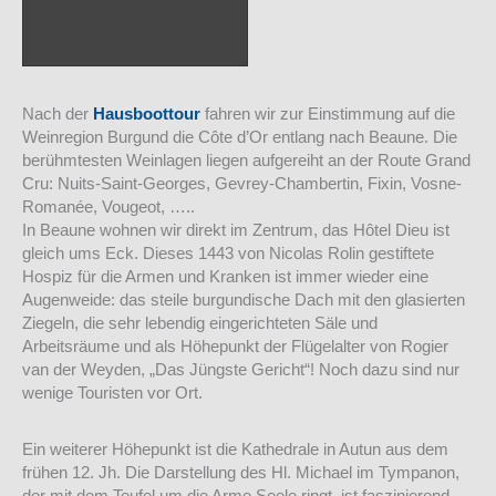
Nach der
Hausboottour
fahren wir zur Einstimmung auf die
Weinregion Burgund die Côte d’Or entlang nach Beaune. Die
berühmtesten Weinlagen liegen aufgereiht an der Route Grand
Cru: Nuits-Saint-Georges, Gevrey-Chambertin, Fixin, Vosne-
Romanée, Vougeot, …..
In Beaune wohnen wir direkt im Zentrum, das Hôtel Dieu ist
gleich ums Eck. Dieses 1443 von Nicolas Rolin gestiftete
Hospiz für die Armen und Kranken ist immer wieder eine
Augenweide: das steile burgundische Dach mit den glasierten
Ziegeln, die sehr lebendig eingerichteten Säle und
Arbeitsräume und als Höhepunkt der Flügelalter von Rogier
van der Weyden, „Das Jüngste Gericht“! Noch dazu sind nur
wenige Touristen vor Ort.
Ein weiterer Höhepunkt ist die Kathedrale in Autun aus dem
frühen 12. Jh. Die Darstellung des Hl. Michael im Tympanon,
der mit dem Teufel um die Arme Seele ringt, ist faszinierend.