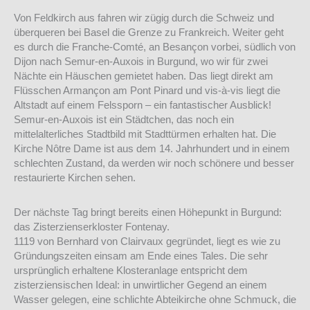
Von Feldkirch aus fahren wir zügig durch die Schweiz und
überqueren bei Basel die Grenze zu Frankreich. Weiter geht
es durch die Franche-Comté, an Besançon vorbei, südlich von
Dijon nach Semur-en-Auxois in Burgund, wo wir für zwei
Nächte ein Häuschen gemietet haben. Das liegt direkt am
Flüsschen Armançon am Pont Pinard und vis-à-vis liegt die
Altstadt auf einem Felssporn – ein fantastischer Ausblick!
Semur-en-Auxois ist ein Städtchen, das noch ein
mittelalterliches Stadtbild mit Stadttürmen erhalten hat. Die
Kirche Nôtre Dame ist aus dem 14. Jahrhundert und in einem
schlechten Zustand, da werden wir noch schönere und besser
restaurierte Kirchen sehen.
Der nächste Tag bringt bereits einen Höhepunkt in Burgund:
das Zisterzienserkloster Fontenay.
1119 von Bernhard von Clairvaux gegründet, liegt es wie zu
Gründungszeiten einsam am Ende eines Tales. Die sehr
ursprünglich erhaltene Klosteranlage entspricht dem
zisterziensischen Ideal: in unwirtlicher Gegend an einem
Wasser gelegen, eine schlichte Abteikirche ohne Schmuck, die