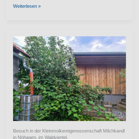
Kraubath
Weiterlesen »
&
Schmiding
August
2024
Besuch in der Kleinmolkereigenossenschaft Milchkandl
in Nöhagen, im Waldviertel.