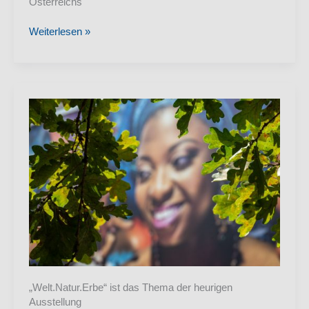
Österreichs
Stift
Weiterlesen »
Lilienfeld
„Welt.Natur.Erbe“ ist das Thema der heurigen
Ausstellung