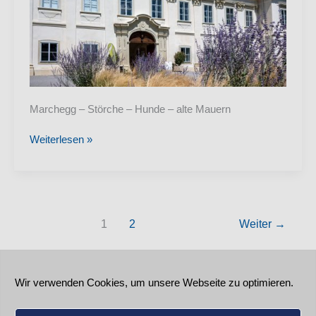
Marchegg – Störche – Hunde – alte Mauern
Marchegg,
Weiterlesen »
14.
Juli
2024
1
2
Weiter
→
Wir verwenden Cookies, um unsere Webseite zu optimieren.
Kontakt
Datenschutzerklärung