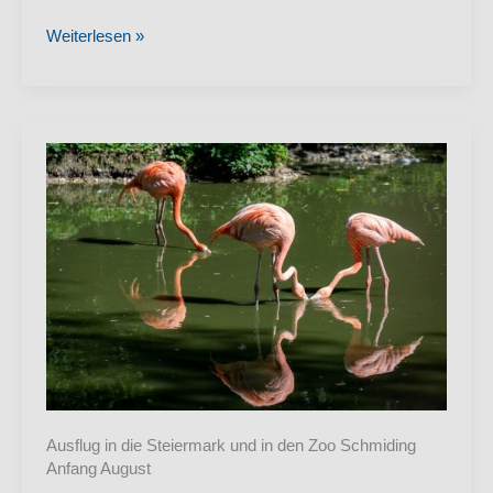
Ausflug
Weiterlesen »
nach
Baden
zur
La
Gacilly
Fotoausstellung
Ausflug in die Steiermark und in den Zoo Schmiding
Anfang August