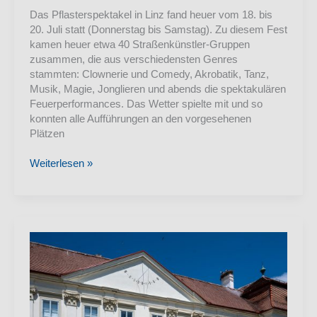
Das Pflasterspektakel in Linz fand heuer vom 18. bis
20. Juli statt (Donnerstag bis Samstag). Zu diesem Fest
kamen heuer etwa 40 Straßenkünstler-Gruppen
zusammen, die aus verschiedensten Genres
stammten: Clownerie und Comedy, Akrobatik, Tanz,
Musik, Magie, Jonglieren und abends die spektakulären
Feuerperformances. Das Wetter spielte mit und so
konnten alle Aufführungen an den vorgesehenen
Plätzen
Pflasterspektakel
Weiterlesen »
Linz
18.
bis
20.
Juli
2024