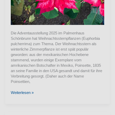
Die Adventausstellung 2025 im Palmenhaus
Schönbrunn hat Weihnachtssternpflanzen (Euphorbia
pulcherrima) zum Thema. Der Weihnachtsstern als
winterliche Zimmerpflanze ist erst spät populär
geworden: aus der mexikanischen Hochebene
stammend, wurden einige Exemplare vom
amrikanischen Botschafter in Mexiko, Poinsette, 1835
an seine Familie in den USA gesandt und damit für ihre
Verbreitung gesorgt. (Daher auch der Name
Poinsettien,
Sternenzauber
Weiterlesen »
im
Palmenhaus
–
Advent