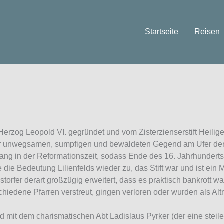
Startseite
Reisen
erzog Leopold VI. gegründet und vom Zisterzienserstift Heilig
r unwegsamen, sumpfigen und bewaldeten Gegend am Ufer der T
gang in der Reformationszeit, sodass Ende des 16. Jahrhundert
ie Bedeutung Lilienfelds wieder zu, das Stift war und ist ein 
storfer derart großzügig erweitert, dass es praktisch bankrott w
iedene Pfarren verstreut, gingen verloren oder wurden als Altmet
und mit dem charismatischen Abt Ladislaus Pyrker (der eine steil