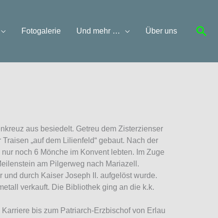
Suc
Fotogalerie
Und mehr …
Über uns
enkreuz aus besiedelt. Getreu dem Zisterzienser
raisen „auf dem Lilienfeld“ gebaut. Nach der
s nur noch 6 Mönche im Konvent lebten. Im Zuge
Meilenstein am Pilgerweg nach Mariazell.
ar und durch Kaiser Joseph II. aufgelöst wurde.
all verkauft. Die Bibliothek ging an die k.k.
e Karriere bis zum Patriarch-Erzbischof von Erlau