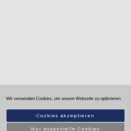
←
Vorheriger Beitrag
Nächster Beitrag
→
Wir verwenden Cookies, um unsere Webseite zu optimieren.
Kontakt
Datenschutzerklärung
Cookie-Richtlinie (EU)
Cookies akzeptieren
© 2026 Fotos, Reisen und mehr.... |Alle Bilder und
Nur essenzielle Cookies
Beiträge auf diesen Seiten sind urheberrechtlich geschützt