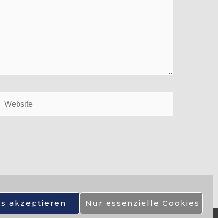
Website
es akzeptieren
Nur essenzielle Cookies
n Seiten sind urheberrechtlich geschützt und dürfen ohne Einwilligung