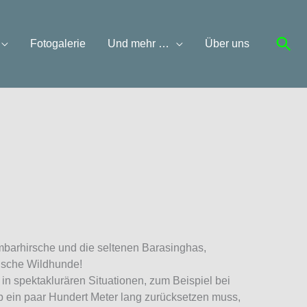
Suc
Fotogalerie
Und mehr …
Über uns
ambarhirsche und die seltenen Barasinghas,
tische Wildhunde!
e in spektaklurären Situationen, zum Beispiel bei
p ein paar Hundert Meter lang zurücksetzen muss,