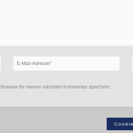
E-
Mail-
Adresse*
 Browser für meinen nächsten Kommentar speichern.
Cooki
© 2026 Fotos, Reisen und mehr.... |Alle Bilder und Beiträge auf diese