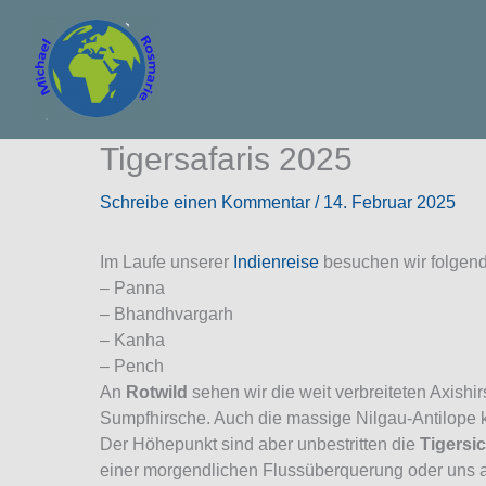
Zum
Inhalt
springen
Tigersafaris 2025
Schreibe einen Kommentar
/
14. Februar 2025
Im Laufe unserer
Indienreise
besuchen wir folgend
– Panna
– Bhandhvargarh
– Kanha
– Pench
An
Rotwild
sehen wir die weit verbreiteten Axish
Sumpfhirsche. Auch die massige Nilgau-Antilope 
Der Höhepunkt sind aber unbestritten die
Tigersi
einer morgendlichen Flussüberquerung oder uns a