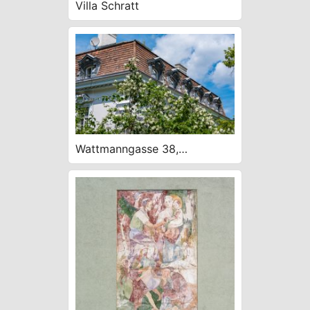
Villa Schratt
Wattmanngasse 38,
späthistoristisch/secessionisti
sch