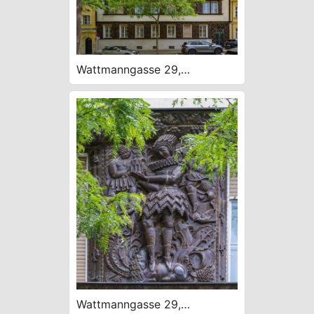
Wattmanngasse 29,
Schokoladehaus, 1914 E.
Lichtblau, expressionist.
Majolika W. Russ
Wattmanngasse 29,