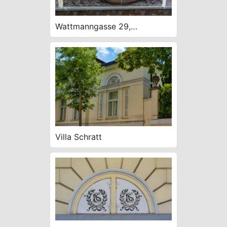
Wattmanngasse 29,
Schokoladehaus, 1914 E.
Lichtblau, expressionist.
Majolika W. Russ
Villa Schratt