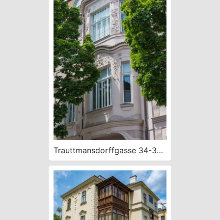
Trauttmansdorffgasse 34-36,
1903 F. Biberhofer,
secessionistisches Mietshaus