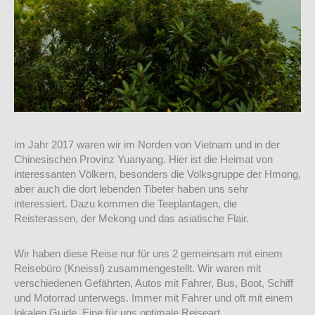
im Jahr 2017 waren wir im Norden von Vietnam und in der
Chinesischen Provinz Yuanyang. Hier ist die Heimat von
interessanten Völkern, besonders die Volksgruppe der Hmong,
aber auch die dort lebenden Tibeter haben uns sehr
interessiert. Dazu kommen die Teeplantagen, die
Reisterassen, der Mekong und das asiatische Flair.
Wir haben diese Reise nur für uns 2 gemeinsam mit einem
Reisebüro (Kneissl) zusammengestellt. Wir waren mit
verschiedenen Gefährten, Autos mit Fahrer, Bus, Boot, Schiff
und Motorrad unterwegs. Immer mit Fahrer und oft mit einem
lokalen Guide. Eine für uns optimale Reiseart.