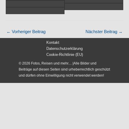
←
Vorheriger Beitrag
Nächster Beitrag
→
Kontakt
Datenschutzerklärung
Cookie-Richtlinie (EU)
© 2026 Fotos, Reisen und mehr.... |Alle Bilder und
Beiträge auf diesen Seiten sind urheberrechtlich geschützt
und dürfen ohne Einwilligung nicht verwendet werden!