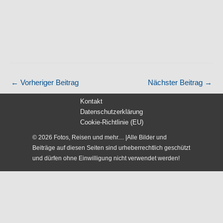
←
Vorheriger Beitrag
Nächster Beitrag
→
Kontakt
Datenschutzerklärung
Cookie-Richtlinie (EU)
© 2026 Fotos, Reisen und mehr.... |Alle Bilder und
Beiträge auf diesen Seiten sind urheberrechtlich geschützt
und dürfen ohne Einwilligung nicht verwendet werden!